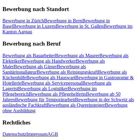
Bewerbung nach Standort
Bewerbung in Zürich
Bewerbung in Bern
Bewerbung in
Basel
Bewerbung in Luzern
Bewerbung in St. Gallen
Bewerbung im
Kanton Aargau
Bewerbung nach Beruf
Bewerbung als Bauarbeiter
Bewerbung als Maurer
Bewerbung als
Elektriker
Bewerbung als Handwerker
Bewerbung als
Maler
Bewerbung als Gipser
Bewerbung als
Sanitärinstallateur
Bewerbung als Reinigungskraft
Bewerbung als
Küchenhilfe
Bewerbung als Hauswart
Bewerbung in Gastronomie &
Hotellerie
Bewerbung als Servicepersonal
Bewerbung als
Lagerist
Bewerbung als Logistiker
Bewerbung im
Pflegebereich
Bewerbung als Pflegehelferin
Bewerbung ab 50
Jahren
Bewerbung für Temporärarbeit
Bewerbung in der Schweiz als
ausländische Fachkraft
Bewerbung als Quereinsteiger
Bewerbung
ohne Ausbildung
Rechtliches
Datenschutz
Impressum
AGB