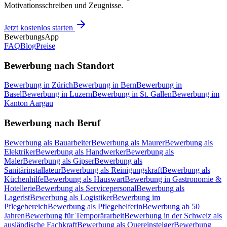
Motivationsschreiben und Zeugnisse.
Jetzt kostenlos starten
BewerbungsApp
FAQ
Blog
Preise
Bewerbung nach Standort
Bewerbung in Zürich
Bewerbung in Bern
Bewerbung in
Basel
Bewerbung in Luzern
Bewerbung in St. Gallen
Bewerbung im
Kanton Aargau
Bewerbung nach Beruf
Bewerbung als Bauarbeiter
Bewerbung als Maurer
Bewerbung als
Elektriker
Bewerbung als Handwerker
Bewerbung als
Maler
Bewerbung als Gipser
Bewerbung als
Sanitärinstallateur
Bewerbung als Reinigungskraft
Bewerbung als
Küchenhilfe
Bewerbung als Hauswart
Bewerbung in Gastronomie &
Hotellerie
Bewerbung als Servicepersonal
Bewerbung als
Lagerist
Bewerbung als Logistiker
Bewerbung im
Pflegebereich
Bewerbung als Pflegehelferin
Bewerbung ab 50
Jahren
Bewerbung für Temporärarbeit
Bewerbung in der Schweiz als
ausländische Fachkraft
Bewerbung als Quereinsteiger
Bewerbung