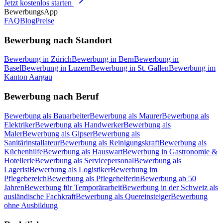
Jetzt kostenlos starten
BewerbungsApp
FAQ
Blog
Preise
Bewerbung nach Standort
Bewerbung in Zürich
Bewerbung in Bern
Bewerbung in
Basel
Bewerbung in Luzern
Bewerbung in St. Gallen
Bewerbung im
Kanton Aargau
Bewerbung nach Beruf
Bewerbung als Bauarbeiter
Bewerbung als Maurer
Bewerbung als
Elektriker
Bewerbung als Handwerker
Bewerbung als
Maler
Bewerbung als Gipser
Bewerbung als
Sanitärinstallateur
Bewerbung als Reinigungskraft
Bewerbung als
Küchenhilfe
Bewerbung als Hauswart
Bewerbung in Gastronomie &
Hotellerie
Bewerbung als Servicepersonal
Bewerbung als
Lagerist
Bewerbung als Logistiker
Bewerbung im
Pflegebereich
Bewerbung als Pflegehelferin
Bewerbung ab 50
Jahren
Bewerbung für Temporärarbeit
Bewerbung in der Schweiz als
ausländische Fachkraft
Bewerbung als Quereinsteiger
Bewerbung
ohne Ausbildung