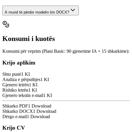
A mund të përdor modelin tim DOCX?
Konsumi i kuotës
Konsumi për veprim (Plani Basic: 90 gjenerime IA + 15 shkarkime):
Krijo aplikim
Shto punë
1 KI
Analiza e përputhjes
1 KI
Gjenero letrën
1 KI
Rishiko letrën
1 KI
Gjenero tekstin e-mail
1 KI
Shkarko PDF
1 Download
Shkarko DOCX
1 Download
Dërgo e-mail
1 Download
Krijo CV