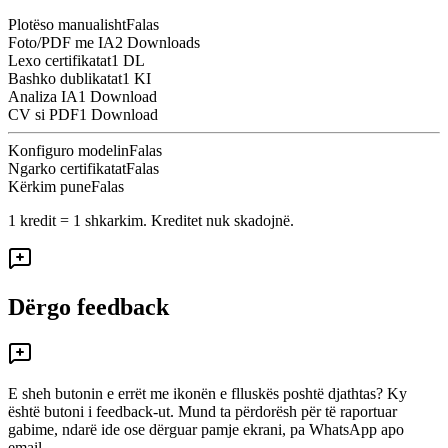
Plotëso manualisht
Falas
Foto/PDF me IA
2 Downloads
Lexo certifikatat
1 DL
Bashko dublikatat
1 KI
Analiza IA
1 Download
CV si PDF
1 Download
Konfiguro modelin
Falas
Ngarko certifikatat
Falas
Kërkim pune
Falas
1 kredit = 1 shkarkim. Kreditet nuk skadojnë.
Dërgo feedback
E sheh butonin e errët me ikonën e flluskës poshtë djathtas? Ky
është butoni i feedback-ut. Mund ta përdorësh për të raportuar
gabime, ndarë ide ose dërguar pamje ekrani, pa WhatsApp apo
email.