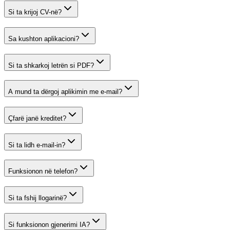
Si ta krijoj CV-në?
Sa kushton aplikacioni?
Si ta shkarkoj letrën si PDF?
A mund ta dërgoj aplikimin me e-mail?
Çfarë janë kreditet?
Si ta lidh e-mail-in?
Funksionon në telefon?
Si ta fshij llogarinë?
Si funksionon gjenerimi IA?