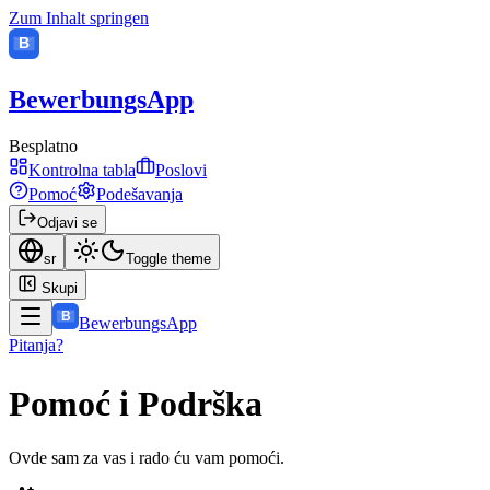
Zum Inhalt springen
B
BewerbungsApp
Besplatno
Kontrolna tabla
Poslovi
Pomoć
Podešavanja
Odjavi se
sr
Toggle theme
Skupi
B
BewerbungsApp
Pitanja?
Pomoć i Podrška
Ovde sam za vas i rado ću vam pomoći.