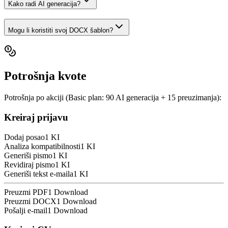
Kako radi AI generacija?
Mogu li koristiti svoj DOCX šablon?
Potrošnja kvote
Potrošnja po akciji (Basic plan: 90 AI generacija + 15 preuzimanja):
Kreiraj prijavu
Dodaj posao
1 KI
Analiza kompatibilnosti
1 KI
Generiši pismo
1 KI
Revidiraj pismo
1 KI
Generiši tekst e-maila
1 KI
Preuzmi PDF
1 Download
Preuzmi DOCX
1 Download
Pošalji e-mail
1 Download