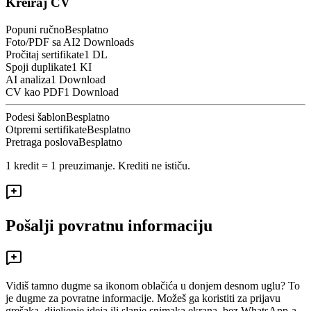
Kreiraj CV
Popuni ručno
Besplatno
Foto/PDF sa AI
2 Downloads
Pročitaj sertifikate
1 DL
Spoji duplikate
1 KI
AI analiza
1 Download
CV kao PDF
1 Download
Podesi šablon
Besplatno
Otpremi sertifikate
Besplatno
Pretraga poslova
Besplatno
1 kredit = 1 preuzimanje. Krediti ne ističu.
Pošalji povratnu informaciju
Vidiš tamno dugme sa ikonom oblačića u donjem desnom uglu? To
je dugme za povratne informacije. Možeš ga koristiti za prijavu
grešaka, dijeljenje ideja ili slanje snimaka ekrana, bez WhatsApp-a