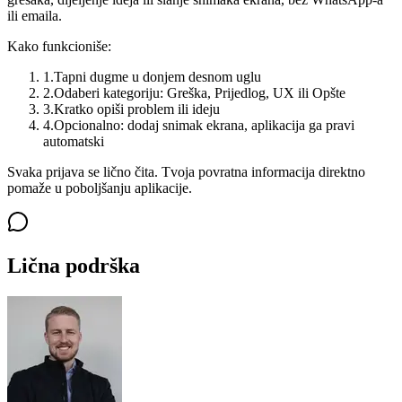
ili emaila.
Kako funkcioniše:
1
.
Tapni dugme u donjem desnom uglu
2
.
Odaberi kategoriju: Greška, Prijedlog, UX ili Opšte
3
.
Kratko opiši problem ili ideju
4
.
Opcionalno: dodaj snimak ekrana, aplikacija ga pravi
automatski
Svaka prijava se lično čita. Tvoja povratna informacija direktno
pomaže u poboljšanju aplikacije.
Lična podrška