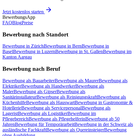
Jetzt kostenlos starten
BewerbungsApp
FAQ
Blog
Preise
Bewerbung nach Standort
Bewerbung in Zürich
Bewerbung in Bern
Bewerbung in
Basel
Bewerbung in Luzern
Bewerbung in St. Gallen
Bewerbung im
Kanton Aargau
Bewerbung nach Beruf
Bewerbung als Bauarbeiter
Bewerbung als Maurer
Bewerbung als
Elektriker
Bewerbung als Handwerker
Bewerbung als
Maler
Bewerbung als Gipser
Bewerbung als
Sanitärinstallateur
Bewerbung als Reinigungskraft
Bewerbung als
Küchenhilfe
Bewerbung als Hauswart
Bewerbung in Gastronomie &
Hotellerie
Bewerbung als Servicepersonal
Bewerbung als
Lagerist
Bewerbung als Logistiker
Bewerbung im
Pflegebereich
Bewerbung als Pflegehelferin
Bewerbung ab 50
Jahren
Bewerbung für Temporärarbeit
Bewerbung in der Schweiz als
ausländische Fachkraft
Bewerbung als Quereinsteiger
Bewerbung
ohne Ausbildung