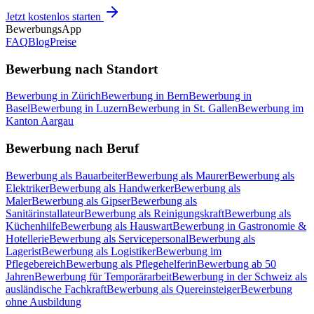
Jetzt kostenlos starten
BewerbungsApp
FAQ
Blog
Preise
Bewerbung nach Standort
Bewerbung in Zürich
Bewerbung in Bern
Bewerbung in
Basel
Bewerbung in Luzern
Bewerbung in St. Gallen
Bewerbung im
Kanton Aargau
Bewerbung nach Beruf
Bewerbung als Bauarbeiter
Bewerbung als Maurer
Bewerbung als
Elektriker
Bewerbung als Handwerker
Bewerbung als
Maler
Bewerbung als Gipser
Bewerbung als
Sanitärinstallateur
Bewerbung als Reinigungskraft
Bewerbung als
Küchenhilfe
Bewerbung als Hauswart
Bewerbung in Gastronomie &
Hotellerie
Bewerbung als Servicepersonal
Bewerbung als
Lagerist
Bewerbung als Logistiker
Bewerbung im
Pflegebereich
Bewerbung als Pflegehelferin
Bewerbung ab 50
Jahren
Bewerbung für Temporärarbeit
Bewerbung in der Schweiz als
ausländische Fachkraft
Bewerbung als Quereinsteiger
Bewerbung
ohne Ausbildung