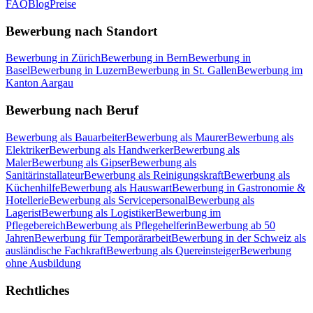
FAQ
Blog
Preise
Bewerbung nach Standort
Bewerbung in Zürich
Bewerbung in Bern
Bewerbung in
Basel
Bewerbung in Luzern
Bewerbung in St. Gallen
Bewerbung im
Kanton Aargau
Bewerbung nach Beruf
Bewerbung als Bauarbeiter
Bewerbung als Maurer
Bewerbung als
Elektriker
Bewerbung als Handwerker
Bewerbung als
Maler
Bewerbung als Gipser
Bewerbung als
Sanitärinstallateur
Bewerbung als Reinigungskraft
Bewerbung als
Küchenhilfe
Bewerbung als Hauswart
Bewerbung in Gastronomie &
Hotellerie
Bewerbung als Servicepersonal
Bewerbung als
Lagerist
Bewerbung als Logistiker
Bewerbung im
Pflegebereich
Bewerbung als Pflegehelferin
Bewerbung ab 50
Jahren
Bewerbung für Temporärarbeit
Bewerbung in der Schweiz als
ausländische Fachkraft
Bewerbung als Quereinsteiger
Bewerbung
ohne Ausbildung
Rechtliches