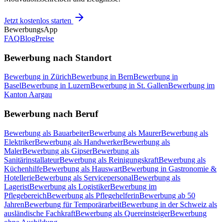
Jetzt kostenlos starten
BewerbungsApp
FAQ
Blog
Preise
Bewerbung nach Standort
Bewerbung in Zürich
Bewerbung in Bern
Bewerbung in
Basel
Bewerbung in Luzern
Bewerbung in St. Gallen
Bewerbung im
Kanton Aargau
Bewerbung nach Beruf
Bewerbung als Bauarbeiter
Bewerbung als Maurer
Bewerbung als
Elektriker
Bewerbung als Handwerker
Bewerbung als
Maler
Bewerbung als Gipser
Bewerbung als
Sanitärinstallateur
Bewerbung als Reinigungskraft
Bewerbung als
Küchenhilfe
Bewerbung als Hauswart
Bewerbung in Gastronomie &
Hotellerie
Bewerbung als Servicepersonal
Bewerbung als
Lagerist
Bewerbung als Logistiker
Bewerbung im
Pflegebereich
Bewerbung als Pflegehelferin
Bewerbung ab 50
Jahren
Bewerbung für Temporärarbeit
Bewerbung in der Schweiz als
ausländische Fachkraft
Bewerbung als Quereinsteiger
Bewerbung