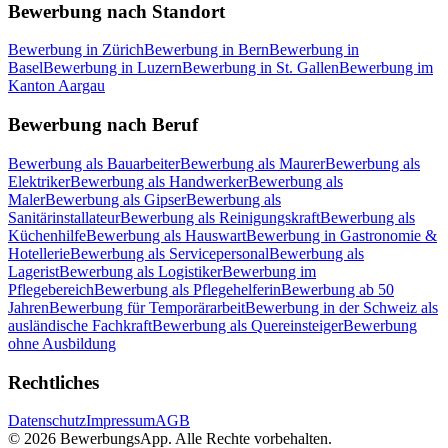
Bewerbung nach Standort
Bewerbung in Zürich
Bewerbung in Bern
Bewerbung in
Basel
Bewerbung in Luzern
Bewerbung in St. Gallen
Bewerbung im
Kanton Aargau
Bewerbung nach Beruf
Bewerbung als Bauarbeiter
Bewerbung als Maurer
Bewerbung als
Elektriker
Bewerbung als Handwerker
Bewerbung als
Maler
Bewerbung als Gipser
Bewerbung als
Sanitärinstallateur
Bewerbung als Reinigungskraft
Bewerbung als
Küchenhilfe
Bewerbung als Hauswart
Bewerbung in Gastronomie &
Hotellerie
Bewerbung als Servicepersonal
Bewerbung als
Lagerist
Bewerbung als Logistiker
Bewerbung im
Pflegebereich
Bewerbung als Pflegehelferin
Bewerbung ab 50
Jahren
Bewerbung für Temporärarbeit
Bewerbung in der Schweiz als
ausländische Fachkraft
Bewerbung als Quereinsteiger
Bewerbung
ohne Ausbildung
Rechtliches
Datenschutz
Impressum
AGB
©
2026
BewerbungsApp
.
Alle Rechte vorbehalten.