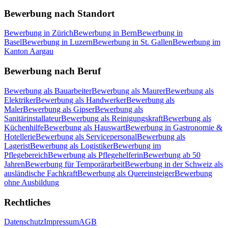
Bewerbung nach Standort
Bewerbung in Zürich
Bewerbung in Bern
Bewerbung in
Basel
Bewerbung in Luzern
Bewerbung in St. Gallen
Bewerbung im
Kanton Aargau
Bewerbung nach Beruf
Bewerbung als Bauarbeiter
Bewerbung als Maurer
Bewerbung als
Elektriker
Bewerbung als Handwerker
Bewerbung als
Maler
Bewerbung als Gipser
Bewerbung als
Sanitärinstallateur
Bewerbung als Reinigungskraft
Bewerbung als
Küchenhilfe
Bewerbung als Hauswart
Bewerbung in Gastronomie &
Hotellerie
Bewerbung als Servicepersonal
Bewerbung als
Lagerist
Bewerbung als Logistiker
Bewerbung im
Pflegebereich
Bewerbung als Pflegehelferin
Bewerbung ab 50
Jahren
Bewerbung für Temporärarbeit
Bewerbung in der Schweiz als
ausländische Fachkraft
Bewerbung als Quereinsteiger
Bewerbung
ohne Ausbildung
Rechtliches
Datenschutz
Impressum
AGB