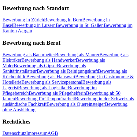
Bewerbung nach Standort
Bewerbung in Zürich
Bewerbung in Bern
Bewerbung in
Basel
Bewerbung in Luzern
Bewerbung in St. Gallen
Bewerbung im
Kanton Aargau
Bewerbung nach Beruf
Bewerbung als Bauarbeiter
Bewerbung als Maurer
Bewerbung als
Elektriker
Bewerbung als Handwerker
Bewerbung als
Maler
Bewerbung als Gipser
Bewerbung als
Sanitärinstallateur
Bewerbung als Reinigungskraft
Bewerbung als
Küchenhilfe
Bewerbung als Hauswart
Bewerbung in Gastronomie &
Hotellerie
Bewerbung als Servicepersonal
Bewerbung als
Lagerist
Bewerbung als Logistiker
Bewerbung im
Pflegebereich
Bewerbung als Pflegehelferin
Bewerbung ab 50
Jahren
Bewerbung für Temporärarbeit
Bewerbung in der Schweiz als
ausländische Fachkraft
Bewerbung als Quereinsteiger
Bewerbung
ohne Ausbildung
Rechtliches
Datenschutz
Impressum
AGB