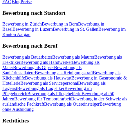
FAQ
Blog
Preise
Bewerbung nach Standort
Bewerbung in Zürich
Bewerbung in Bern
Bewerbung in
Basel
Bewerbung in Luzern
Bewerbung in St. Gallen
Bewerbung im
Kanton Aargau
Bewerbung nach Beruf
Bewerbung als Bauarbeiter
Bewerbung als Maurer
Bewerbung als
Elektriker
Bewerbung als Handwerker
Bewerbung als
Maler
Bewerbung als Gipser
Bewerbung als
Sanitärinstallateur
Bewerbung als Reinigungskraft
Bewerbung als
Küchenhilfe
Bewerbung als Hauswart
Bewerbung in Gastronomie &
Hotellerie
Bewerbung als Servicepersonal
Bewerbung als
Lagerist
Bewerbung als Logistiker
Bewerbung im
Pflegebereich
Bewerbung als Pflegehelferin
Bewerbung ab 50
Jahren
Bewerbung für Temporärarbeit
Bewerbung in der Schweiz als
ausländische Fachkraft
Bewerbung als Quereinsteiger
Bewerbung
ohne Ausbildung
Rechtliches