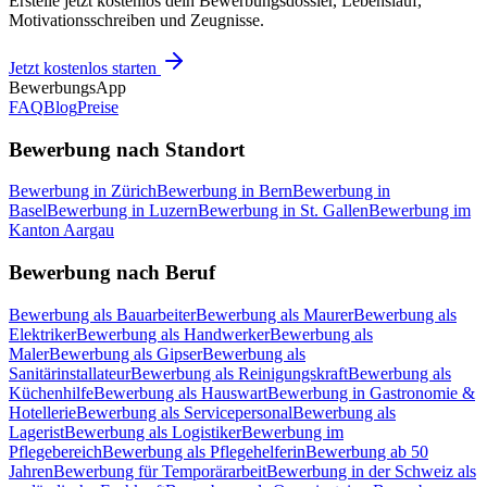
Erstelle jetzt kostenlos dein Bewerbungsdossier, Lebenslauf,
Motivationsschreiben und Zeugnisse.
Jetzt kostenlos starten
BewerbungsApp
FAQ
Blog
Preise
Bewerbung nach Standort
Bewerbung in Zürich
Bewerbung in Bern
Bewerbung in
Basel
Bewerbung in Luzern
Bewerbung in St. Gallen
Bewerbung im
Kanton Aargau
Bewerbung nach Beruf
Bewerbung als Bauarbeiter
Bewerbung als Maurer
Bewerbung als
Elektriker
Bewerbung als Handwerker
Bewerbung als
Maler
Bewerbung als Gipser
Bewerbung als
Sanitärinstallateur
Bewerbung als Reinigungskraft
Bewerbung als
Küchenhilfe
Bewerbung als Hauswart
Bewerbung in Gastronomie &
Hotellerie
Bewerbung als Servicepersonal
Bewerbung als
Lagerist
Bewerbung als Logistiker
Bewerbung im
Pflegebereich
Bewerbung als Pflegehelferin
Bewerbung ab 50
Jahren
Bewerbung für Temporärarbeit
Bewerbung in der Schweiz als