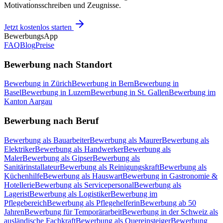
Motivationsschreiben und Zeugnisse.
Jetzt kostenlos starten
BewerbungsApp
FAQ
Blog
Preise
Bewerbung nach Standort
Bewerbung in Zürich
Bewerbung in Bern
Bewerbung in
Basel
Bewerbung in Luzern
Bewerbung in St. Gallen
Bewerbung im
Kanton Aargau
Bewerbung nach Beruf
Bewerbung als Bauarbeiter
Bewerbung als Maurer
Bewerbung als
Elektriker
Bewerbung als Handwerker
Bewerbung als
Maler
Bewerbung als Gipser
Bewerbung als
Sanitärinstallateur
Bewerbung als Reinigungskraft
Bewerbung als
Küchenhilfe
Bewerbung als Hauswart
Bewerbung in Gastronomie &
Hotellerie
Bewerbung als Servicepersonal
Bewerbung als
Lagerist
Bewerbung als Logistiker
Bewerbung im
Pflegebereich
Bewerbung als Pflegehelferin
Bewerbung ab 50
Jahren
Bewerbung für Temporärarbeit
Bewerbung in der Schweiz als
ausländische Fachkraft
Bewerbung als Quereinsteiger
Bewerbung