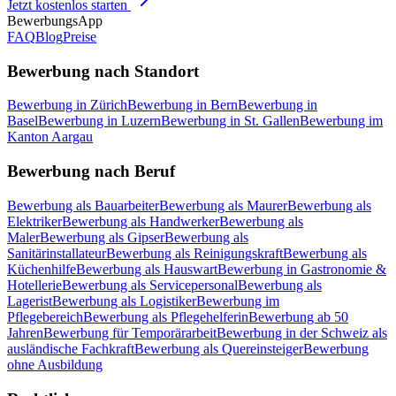
Jetzt kostenlos starten
BewerbungsApp
FAQ
Blog
Preise
Bewerbung nach Standort
Bewerbung in Zürich
Bewerbung in Bern
Bewerbung in
Basel
Bewerbung in Luzern
Bewerbung in St. Gallen
Bewerbung im
Kanton Aargau
Bewerbung nach Beruf
Bewerbung als Bauarbeiter
Bewerbung als Maurer
Bewerbung als
Elektriker
Bewerbung als Handwerker
Bewerbung als
Maler
Bewerbung als Gipser
Bewerbung als
Sanitärinstallateur
Bewerbung als Reinigungskraft
Bewerbung als
Küchenhilfe
Bewerbung als Hauswart
Bewerbung in Gastronomie &
Hotellerie
Bewerbung als Servicepersonal
Bewerbung als
Lagerist
Bewerbung als Logistiker
Bewerbung im
Pflegebereich
Bewerbung als Pflegehelferin
Bewerbung ab 50
Jahren
Bewerbung für Temporärarbeit
Bewerbung in der Schweiz als
ausländische Fachkraft
Bewerbung als Quereinsteiger
Bewerbung
ohne Ausbildung